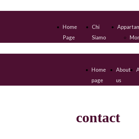
Home
Chi
Appartam
Page
Siamo
Mon
mar
Amp
Gra
Home
About
Mon
page
us
Bilo
Gra
contact