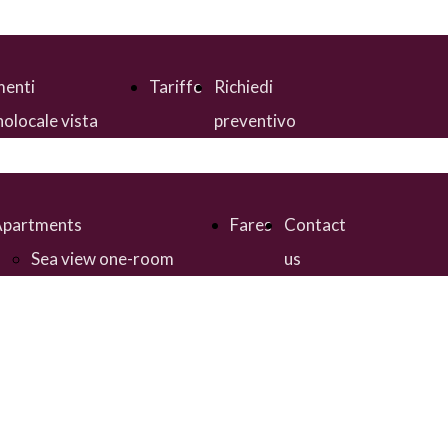
enti
Tariffe
Richiedi
olocale vista
preventivo
e
io Monolocale
zioso
Apartments
Fares
Contact
olocale
Sea view one-room
us
cale vista mare
apartment
zioso Biolocale
Large one-room
apartment
Charming one-room
apartment